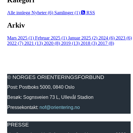
Alle innlegg
Nyheter (6)
Samlinger (1)
RSS
Arkiv
Mars 2025 (1)
Februar 2025 (1)
Januar 2025 (2)
2024 (6)
2023 (6)
2022 (7)
2021 (13)
2020 (8)
2019 (13)
2018 (3)
2017 (8)
© NORGES ORIENTERINGSFORBUND
Post: Postboks 5000, 0840 Oslo
Besøk: Sognsveien 73 L, Ullevål Stadion
Pressekontakt:
nof@orientering.no
PRESSE