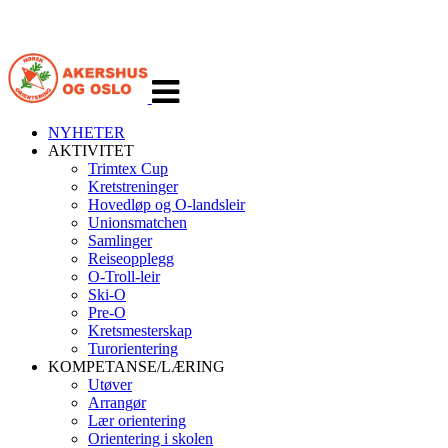
Veksle
navigasjon
NYHETER
AKTIVITET
Trimtex Cup
Kretstreninger
Hovedløp og O-landsleir
Unionsmatchen
Samlinger
Reiseopplegg
O-Troll-leir
Ski-O
Pre-O
Kretsmesterskap
Turorientering
KOMPETANSE/LÆRING
Utøver
Arrangør
Lær orientering
Orientering i skolen