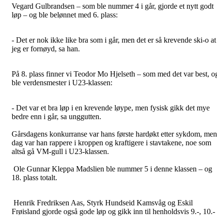
Vegard Gulbrandsen – som ble nummer 4 i går, gjorde et nytt godt
løp – og ble belønnet med 6. plass:
- Det er nok ikke like bra som i går, men det er så krevende ski-o at
jeg er fornøyd, sa han.
På 8. plass finner vi Teodor Mo Hjelseth – som med det var best, o
ble verdensmester i U23-klassen:
- Det var et bra løp i en krevende løype, men fysisk gikk det mye
bedre enn i går, sa unggutten.
Gårsdagens konkurranse var hans første hardøkt etter sykdom, men
dag var han rappere i kroppen og kraftigere i stavtakene, noe som
altså gå VM-gull i U23-klassen.
Ole Gunnar Kleppa Madslien ble nummer 5 i denne klassen – og
18. plass totalt.
Henrik Fredriksen Aas, Styrk Hundseid Kamsvåg og Eskil
Frøisland gjorde også gode løp og gikk inn til henholdsvis 9.-, 10.-