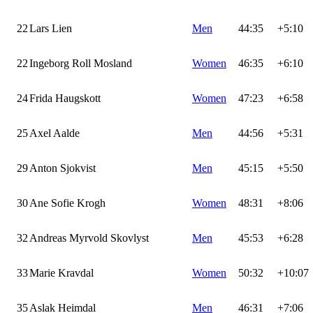
22
Lars Lien
Men
44:35
+5:10
22
Ingeborg Roll Mosland
Women
46:35
+6:10
24
Frida Haugskott
Women
47:23
+6:58
25
Axel Aalde
Men
44:56
+5:31
29
Anton Sjokvist
Men
45:15
+5:50
30
Ane Sofie Krogh
Women
48:31
+8:06
32
Andreas Myrvold Skovlyst
Men
45:53
+6:28
33
Marie Kravdal
Women
50:32
+10:07
35
Aslak Heimdal
Men
46:31
+7:06