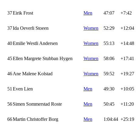
37
Eirik Frost
Men
47:07
+7:42
37
Ida Oeverli Stoeen
Women
52:29
+12:04
40
Emilie Westli Andersen
Women
55:13
+14:48
45
Ellen Margrete Stubban Hygen
Women
58:06
+17:41
46
Ane Malene Kolstad
Women
59:52
+19:27
51
Even Lien
Men
49:30
+10:05
56
Simen Sommerstad Roste
Men
50:45
+11:20
66
Martin Christoffer Borg
Men
1:04:44
+25:19