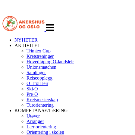
Veksle
navigasjon
NYHETER
AKTIVITET
Trimtex Cup
Kretstreninger
Hovedløp og O-landsleir
Unionsmatchen
Samlinger
Reiseopplegg
O-Troll-leir
Ski-O
Pre-O
Kretsmesterskap
Turorientering
KOMPETANSE/LÆRING
Utøver
Arrangør
Lær orientering
Orientering i skolen