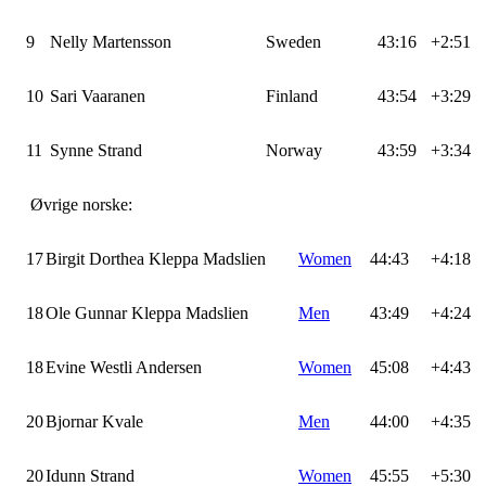
9
Nelly Martensson
Sweden
43:16
+2:51
10
Sari Vaaranen
Finland
43:54
+3:29
11
Synne Strand
Norway
43:59
+3:34
Øvrige norske:
17
Birgit Dorthea Kleppa Madslien
Women
44:43
+4:18
18
Ole Gunnar Kleppa Madslien
Men
43:49
+4:24
18
Evine Westli Andersen
Women
45:08
+4:43
20
Bjornar Kvale
Men
44:00
+4:35
20
Idunn Strand
Women
45:55
+5:30