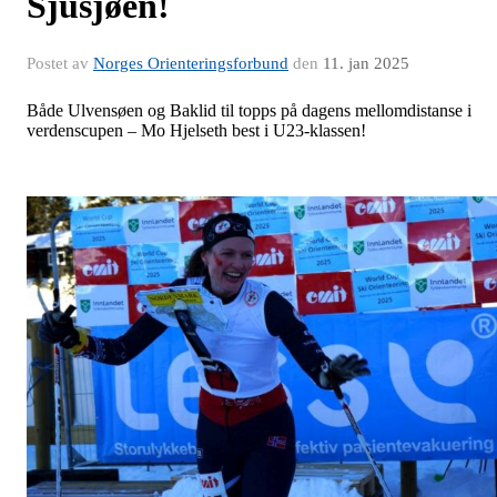
Sjusjøen!
Postet av
Norges Orienteringsforbund
den
11. jan 2025
Både Ulvensøen og Baklid til topps på dagens mellomdistanse i
verdenscupen – Mo Hjelseth best i U23-klassen!