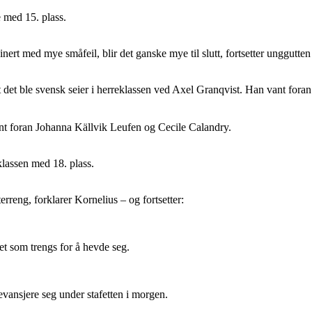
 med 15. plass.
inert med mye småfeil, blir det ganske mye til slutt, fortsetter unggutt
t det ble svensk seier i herreklassen ved Axel Granqvist. Han vant for
nt foran Johanna Källvik Leufen og Cecile Calandry.
lassen med 18. plass.
terreng, forklarer Kornelius – og fortsetter:
 det som trengs for å hevde seg.
revansjere seg under stafetten i morgen.