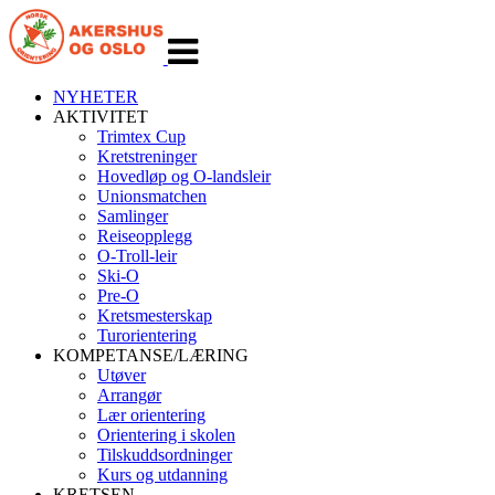
Veksle
navigasjon
NYHETER
AKTIVITET
Trimtex Cup
Kretstreninger
Hovedløp og O-landsleir
Unionsmatchen
Samlinger
Reiseopplegg
O-Troll-leir
Ski-O
Pre-O
Kretsmesterskap
Turorientering
KOMPETANSE/LÆRING
Utøver
Arrangør
Lær orientering
Orientering i skolen
Tilskuddsordninger
Kurs og utdanning
KRETSEN