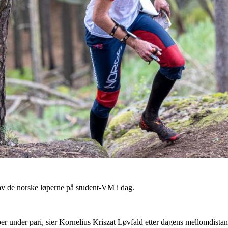
av de norske løperne på student-VM i dag.
løper under pari, sier Kornelius Kriszat Løvfald etter dagens mellomdist