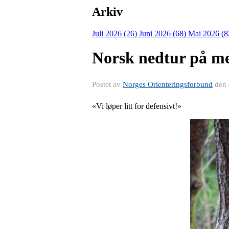
Arkiv
Juli 2026 (26)
Juni 2026 (68)
Mai 2026 (8
Norsk nedtur på m
Postet av
Norges Orienteringsforbund
den
«Vi løper litt for defensivt!»