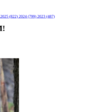
)
2025 (822)
2024 (799)
2023 (487)
M!