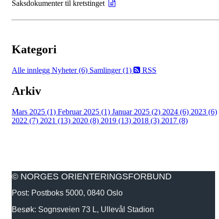
Saksdokumenter til kretstinget
Kategori
Alle innlegg
Nyheter (6)
Samlinger (1)
RSS
Arkiv
Mars 2025 (1)
Februar 2025 (1)
Januar 2025 (2)
2024 (6)
2023 (6)
2022 (7)
2021 (13)
2020 (8)
2019 (13)
2018 (3)
2017 (8)
© NORGES ORIENTERINGSFORBUND
Post: Postboks 5000, 0840 Oslo
Besøk: Sognsveien 73 L, Ullevål Stadion