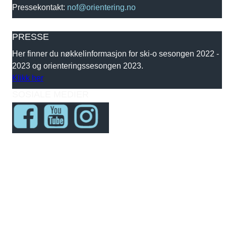
Pressekontakt:
nof@orientering.no
PRESSE
Her finner du nøkkelinformasjon for ski-o sesongen 2022 -
2023 og orienteringssesongen 2023.
Klikk her
SOSIALE MEDIER