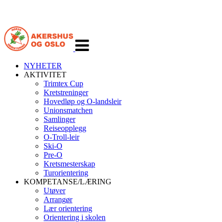
Veksle
navigasjon
NYHETER
AKTIVITET
Trimtex Cup
Kretstreninger
Hovedløp og O-landsleir
Unionsmatchen
Samlinger
Reiseopplegg
O-Troll-leir
Ski-O
Pre-O
Kretsmesterskap
Turorientering
KOMPETANSE/LÆRING
Utøver
Arrangør
Lær orientering
Orientering i skolen