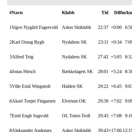
#
Navn
Klubb
Tid
Diff
m/k
1
Sigve Nygård Fagervold
Asker Skiklubb
22:37
+0:00
6:5
2
Karl Oraug Rygh
Nydalens SK
23:11
+0:34
7:0
3
Alfred Teig
Nydalens SK
27:42
+5:05
8:3
4
Jonas Hirsch
Bækkelagets SK
28:01
+5:24
8:3
5
Ville Emil Wingstedt
Halden SK
29:22
+6:45
9:0
6
Aksel Tonjer Fingarsen
Elverum OK
29:39
+7:02
9:0
7
Emil Engh Sagvold
OL Toten-Troll
29:45
+7:08
9:1
8
Aleksander Andenæs
Asker Skiklubb
39:43
+17:06
12:1