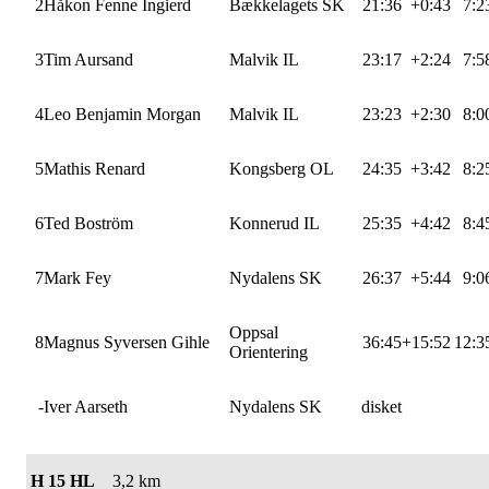
2
Håkon Fenne Ingierd
Bækkelagets SK
21:36
+0:43
7:2
3
Tim Aursand
Malvik IL
23:17
+2:24
7:5
4
Leo Benjamin Morgan
Malvik IL
23:23
+2:30
8:0
5
Mathis Renard
Kongsberg OL
24:35
+3:42
8:2
6
Ted Boström
Konnerud IL
25:35
+4:42
8:4
7
Mark Fey
Nydalens SK
26:37
+5:44
9:0
Oppsal
8
Magnus Syversen Gihle
36:45
+15:52
12:3
Orientering
-
Iver Aarseth
Nydalens SK
disket
H 15 HL
3,2 km