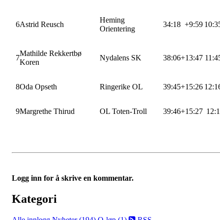
Heming
6
Astrid Reusch
34:18
+9:59
10:3
Orientering
Mathilde Rekkertbø
7
Nydalens SK
38:06
+13:47
11:
Koren
8
Oda Opseth
Ringerike OL
39:45
+15:26
12:1
9
Margrethe Thirud
OL Toten-Troll
39:46
+15:27
12:
Logg inn for å skrive en kommentar.
Kategori
Alle innlegg
Nyheter (194)
O-løp (1)
RSS