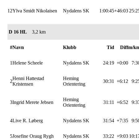
12
Ylva Smidt Nikolaisen
Nydalens SK
1:00:45
+46:03
25:2
D 16 HL
3,2 km
#
Navn
Klubb
Tid
Diff
m/k
1
Helene Scheele
Nydalens SK
24:19
+0:00
7:3
Henni Hattestad
Heming
2
30:31
+6:12
9:2
Kristensen
Orientering
Heming
3
Ingrid Merete Jebsen
31:11
+6:52
9:3
Orientering
4
Live R. Løberg
Nydalens SK
31:54
+7:35
9:5
5
Josefine Oraug Rygh
Nydalens SK
33:22
+9:03
10:1