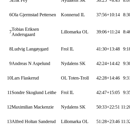
5
Erik Fey
Nydalens SK
36:25
+8:43
8:0
6
Ola Gjermstad Pettersen
Konnerud IL
37:56
+10:14
8:3
Tobias Eriksen
7
Lillomarka OL
39:06
+11:24
8:4
Andersgaard
8
Ludvig Langøygard
Frol IL
41:30
+13:48
9:1
9
Andreas N Aspelund
Nydalens SK
42:24
+14:42
9:3
10
Lars Flaskerud
OL Toten-Troll
42:28
+14:46
9:3
11
Sondre Skoglund Leithe
Frol IL
42:47
+15:05
9:3
12
Maximilian Mackenzie
Nydalens SK
50:33
+22:51
11:
13
Alfred Holtan Sanderud
Lillomarka OL
51:28
+23:46
11: