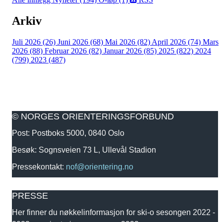
Arkiv
Juli 2026 (26)
Juni 2026 (68)
Mai 2026 (82)
April 2026 (74)
Mars
2026 (88)
Februar 2026 (82)
Januar 2026 (85)
2025 (822)
2024
(799)
2023 (487)
© NORGES ORIENTERINGSFORBUND
Post: Postboks 5000, 0840 Oslo
Besøk: Sognsveien 73 L, Ullevål Stadion
Pressekontakt:
nof@orientering.no
PRESSE
Her finner du nøkkelinformasjon for ski-o sesongen 2022 -