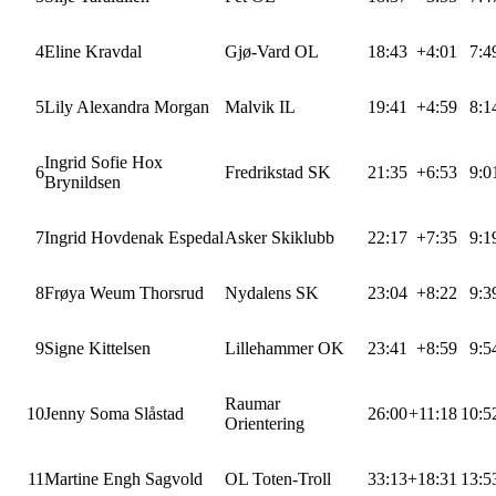
4
Eline Kravdal
Gjø-Vard OL
18:43
+4:01
7:4
5
Lily Alexandra Morgan
Malvik IL
19:41
+4:59
8:1
Ingrid Sofie Hox
6
Fredrikstad SK
21:35
+6:53
9:0
Brynildsen
7
Ingrid Hovdenak Espedal
Asker Skiklubb
22:17
+7:35
9:1
8
Frøya Weum Thorsrud
Nydalens SK
23:04
+8:22
9:3
9
Signe Kittelsen
Lillehammer OK
23:41
+8:59
9:5
Raumar
10
Jenny Soma Slåstad
26:00
+11:18
10:5
Orientering
11
Martine Engh Sagvold
OL Toten-Troll
33:13
+18:31
13:5