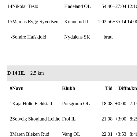
14
Nikolai Teslo
Hadeland OL
54:46
+27:04
12:1
15
Marcus Rygg Syvertsen
Konnerud IL
1:02:56
+35:14
14:0
-
Sondre Hafskjold
Nydalens SK
brutt
D 14 HL
2,5 km
#
Navn
Klubb
Tid
Diff
m/k
1
Kaja Holte Fjeldstad
Porsgrunn OL
18:08
+0:00
7:1
2
Solveig Skoglund Leithe
Frol IL
21:08
+3:00
8:2
3
Maren Bleken Rud
Vang OL
22:01
+3:53
8:4