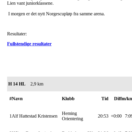
Lien vant juniorklassene.
I morgen er det nytt Norgescupløp fra samme arena.
Resultater:
Fullstendige resultater
H 14 HL
2,9 km
#
Navn
Klubb
Tid
Diff
m/k
Heming
1
Alf Hattestad Kristensen
20:53
+0:00
7:0
Orientering