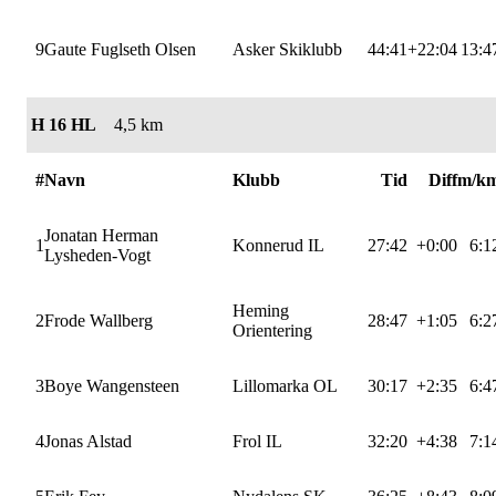
9
Gaute Fuglseth Olsen
Asker Skiklubb
44:41
+22:04
13:4
H 16 HL
4,5 km
#
Navn
Klubb
Tid
Diff
m/k
Jonatan Herman
1
Konnerud IL
27:42
+0:00
6:1
Lysheden-Vogt
Heming
2
Frode Wallberg
28:47
+1:05
6:2
Orientering
3
Boye Wangensteen
Lillomarka OL
30:17
+2:35
6:4
4
Jonas Alstad
Frol IL
32:20
+4:38
7:1