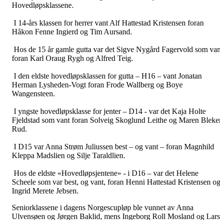
Hovedløpsklassene.
I 14-års klassen for herrer vant Alf Hattestad Kristensen foran
Håkon Fenne Ingierd og Tim Aursand.
Hos de 15 år gamle gutta var det Sigve Nygård Fagervold som van
foran Karl Oraug Rygh og Alfred Teig.
I den eldste hovedløpsklassen for gutta – H16 – vant Jonatan
Herman Lysheden-Vogt foran Frode Wallberg og Boye
Wangensteen.
I yngste hovedløpsklasse for jenter – D14 - var det Kaja Holte
Fjeldstad som vant foran Solveig Skoglund Leithe og Maren Bleke
Rud.
I D15 var Anna Strøm Juliussen best – og vant – foran Magnhild
Kleppa Madslien og Silje Taraldlien.
Hos de eldste «Hovedløpsjentene» - i D16 – var det Helene
Scheele som var best, og vant, foran Henni Hattestad Kristensen o
Ingrid Merete Jebsen.
Seniorklassene i dagens Norgescupløp ble vunnet av Anna
Ulvensøen og Jørgen Baklid, mens Ingeborg Roll Mosland og Lars