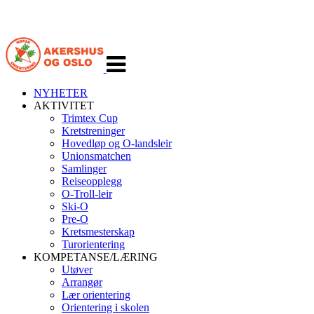
Veksle
navigasjon
NYHETER
AKTIVITET
Trimtex Cup
Kretstreninger
Hovedløp og O-landsleir
Unionsmatchen
Samlinger
Reiseopplegg
O-Troll-leir
Ski-O
Pre-O
Kretsmesterskap
Turorientering
KOMPETANSE/LÆRING
Utøver
Arrangør
Lær orientering
Orientering i skolen