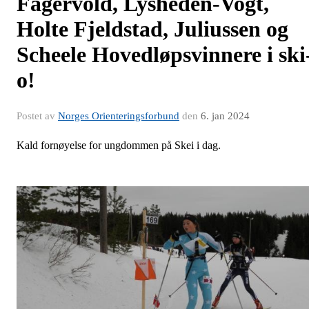
Fagervold, Lysheden-Vogt,
Holte Fjeldstad, Juliussen og
Scheele Hovedløpsvinnere i ski
o!
Postet av
Norges Orienteringsforbund
den
6. jan 2024
Kald fornøyelse for ungdommen på Skei i dag.