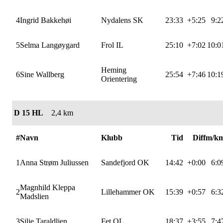
4
Ingrid Bakkehøi
Nydalens SK
23:33
+5:25
9:2
5
Selma Langøygard
Frol IL
25:10
+7:02
10:0
Heming
6
Sine Wallberg
25:54
+7:46
10:1
Orientering
D 15 HL
2,4 km
#
Navn
Klubb
Tid
Diff
m/k
1
Anna Strøm Juliussen
Sandefjord OK
14:42
+0:00
6:0
Magnhild Kleppa
2
Lillehammer OK
15:39
+0:57
6:3
Madslien
3
Silje Taraldlien
Fet OL
18:37
+3:55
7:4