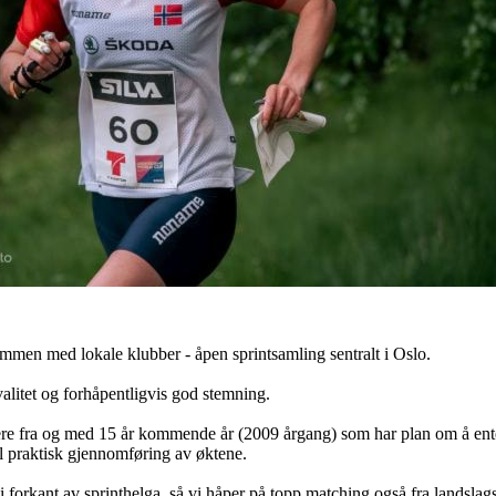
men med lokale klubber - åpen sprintsamling sentralt i Oslo.
valitet og forhåpentligvis god stemning.
ere fra og med 15 år kommende år (2009 årgang) som har plan om å en
l praktisk gjennomføring av øktene.
 forkant av sprinthelga, så vi håper på topp matching også fra landslag