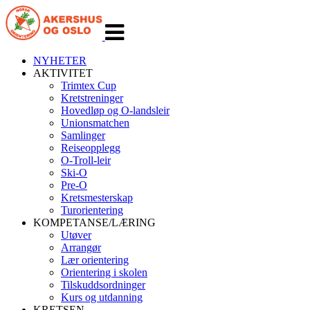
Veksle
navigasjon
NYHETER
AKTIVITET
Trimtex Cup
Kretstreninger
Hovedløp og O-landsleir
Unionsmatchen
Samlinger
Reiseopplegg
O-Troll-leir
Ski-O
Pre-O
Kretsmesterskap
Turorientering
KOMPETANSE/LÆRING
Utøver
Arrangør
Lær orientering
Orientering i skolen
Tilskuddsordninger
Kurs og utdanning
KRETSEN