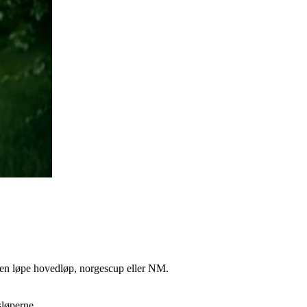
ten løpe hovedløp, norgescup eller NM.
sløperne.