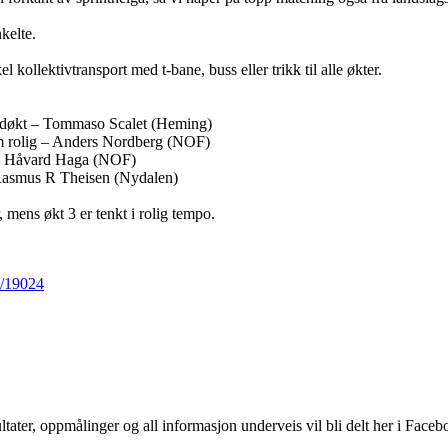
kelte.
l kollektivtransport med t-bane, buss eller trikk til alle økter.
ardøkt – Tommaso Scalet (Heming)
m rolig – Anders Nordberg (NOF)
t – Håvard Haga (NOF)
Rasmus R Theisen (Nydalen)
 mens økt 3 er tenkt i rolig tempo.
w/19024
tater, oppmålinger og all informasjon underveis vil bli delt her i Face