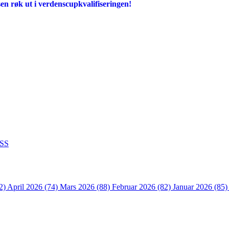
en røk ut i verdenscupkvalifiseringen!
SS
2)
April 2026 (74)
Mars 2026 (88)
Februar 2026 (82)
Januar 2026 (85