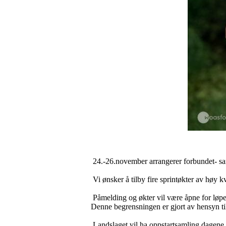
24.-26.november arrangerer forbundet- sam
Vi ønsker å tilby fire sprintøkter av høy k
Påmelding og økter vil være åpne for løp
Denne begrensningen er gjort av hensyn ti
Landslaget vil ha oppstartsamling dagene i