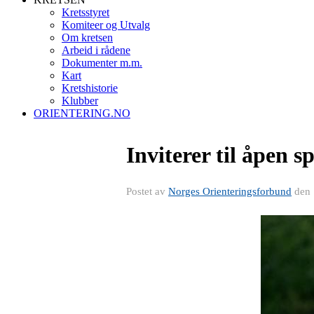
Kretsstyret
Komiteer og Utvalg
Om kretsen
Arbeid i rådene
Dokumenter m.m.
Kart
Kretshistorie
Klubber
ORIENTERING.NO
Inviterer til åpen s
Postet av
Norges Orienteringsforbund
den