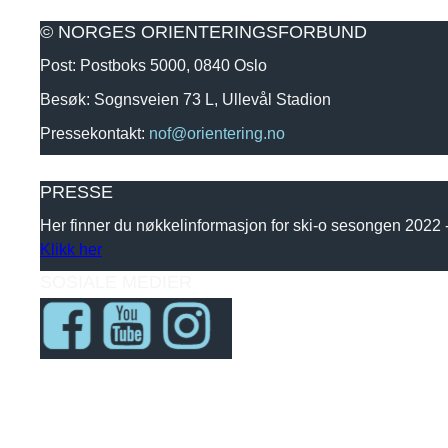
© NORGES ORIENTERINGSFORBUND
Post: Postboks 5000, 0840 Oslo
Besøk: Sognsveien 73 L, Ullevål Stadion
Pressekontakt:
nof@orientering.no
PRESSE
Her finner du nøkkelinformasjon for ski-o sesongen 2022
Klikk her
SOSIALE MEDIER