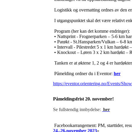
Logistikk og overnatting ordnes av den en
I utgangspunktet skal det være relativt enke
Program (her kan det komme endringer):
• Nattsprint - Frognerparken – 5-6 km h
• Parøkt - St.Hansparken/Vulkan – 6-8 k
• Intervall - Pilestredet 5 x 1 km hardøk
• Knockout – Løren 3 x 2 km hardøkt – 
Tanken er at øktene 1, 2 og 4 er hardøkter,
Påmelding ordner du i Eventor:
her
https://eventor.orientering.no/Events/Sho
Påmeldingsfrist 20. november!
Se fullstendig innbydelse:
her
Facebookarrangement: PM, starttider, resul
24.-26.november 2023
»