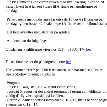
Onsdag innledes konkurranseuken med kvalifisering, hvor de 20
beste i hvert heat tar seg videre til A-finale på langdistanse på
torsdag.
På lørdagens mellomdistanse får også de 10 beste i B-finalen på
torsdag og den beste i C-finalen løpe i A-finale over mellomdistans
Det hele avsluttes med stafetter på søndag.
Alt dette kan du følge live.
Onsdagens kvalifisering vises hos IOF – på IOF TV:
her
De tre finalene ser du på langrenn.com:
her
Her kommenterer Kjell Erik Kristiansen, han har med seg Oskar
Spets Storhov torsdag og søndag
Program:
Onsdag 5. august: 10:00 – 15:00 kvalifisering
Torsdag 6. august er det endret program på grunn av meldinger o
veldig dårlig vær - spesielt på kvelden.
Derfor vil damene starte i intervallet kl 10 - 12, mens herrene følge
etterpå, fra kl 12 - 14.