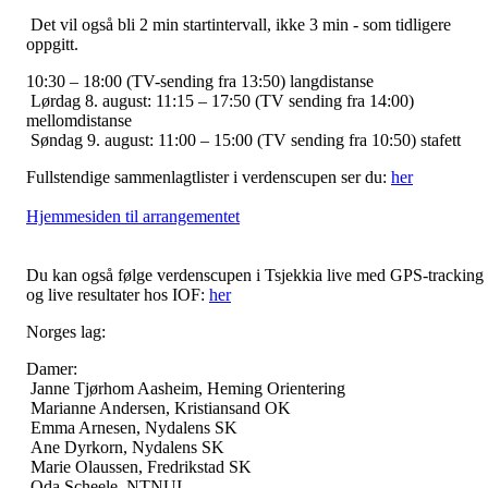
Det vil også bli 2 min startintervall, ikke 3 min - som tidligere
oppgitt.
10:30 – 18:00 (TV-sending fra 13:50) langdistanse
Lørdag 8. august: 11:15 – 17:50 (TV sending fra 14:00)
mellomdistanse
Søndag 9. august: 11:00 – 15:00 (TV sending fra 10:50) stafett
Fullstendige sammenlagtlister i verdenscupen ser du:
her
Hjemmesiden til arrangementet
Du kan også følge verdenscupen i Tsjekkia live med GPS-tracking
og live resultater hos IOF:
her
Norges lag:
Damer:
Janne Tjørhom Aasheim, Heming Orientering
Marianne Andersen, Kristiansand OK
Emma Arnesen, Nydalens SK
Ane Dyrkorn, Nydalens SK
Marie Olaussen, Fredrikstad SK
Oda Scheele, NTNUI