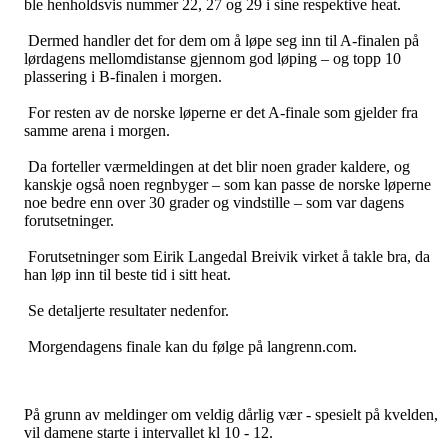
ble henholdsvis nummer 22, 27 og 29 i sine respektive heat.
Dermed handler det for dem om å løpe seg inn til A-finalen på
lørdagens mellomdistanse gjennom god løping – og topp 10
plassering i B-finalen i morgen.
For resten av de norske løperne er det A-finale som gjelder fra
samme arena i morgen.
Da forteller værmeldingen at det blir noen grader kaldere, og
kanskje også noen regnbyger – som kan passe de norske løperne
noe bedre enn over 30 grader og vindstille – som var dagens
forutsetninger.
Forutsetninger som Eirik Langedal Breivik virket å takle bra, da
han løp inn til beste tid i sitt heat.
Se detaljerte resultater nedenfor.
Morgendagens finale kan du følge på langrenn.com.
På grunn av meldinger om veldig dårlig vær - spesielt på kvelden,
vil damene starte i intervallet kl 10 - 12.