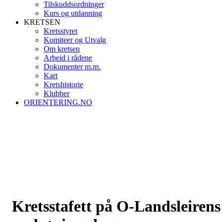
Tilskuddsordninger
Kurs og utdanning
KRETSEN
Kretsstyret
Komiteer og Utvalg
Om kretsen
Arbeid i rådene
Dokumenter m.m.
Kart
Kretshistorie
Klubber
ORIENTERING.NO
Kretsstafett på O-Landsleirens