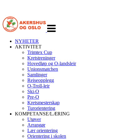
Veksle
navigasjon
NYHETER
AKTIVITET
Trimtex Cup
Kretstreninger
Hovedløp og O-landsleir
Unionsmatchen
Samlinger
Reiseopplegg
O-Troll-leir
Ski-O
Pre-O
Kretsmesterskap
Turorientering
KOMPETANSE/LÆRING
Utøver
Arrangør
Lær orientering
Orientering i skolen