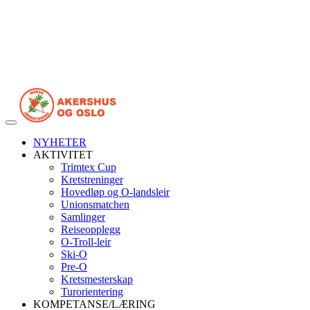
Veksle
navigasjon
NYHETER
AKTIVITET
Trimtex Cup
Kretstreninger
Hovedløp og O-landsleir
Unionsmatchen
Samlinger
Reiseopplegg
O-Troll-leir
Ski-O
Pre-O
Kretsmesterskap
Turorientering
KOMPETANSE/LÆRING