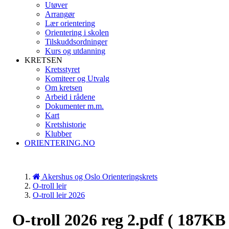
Utøver
Arrangør
Lær orientering
Orientering i skolen
Tilskuddsordninger
Kurs og utdanning
KRETSEN
Kretsstyret
Komiteer og Utvalg
Om kretsen
Arbeid i rådene
Dokumenter m.m.
Kart
Kretshistorie
Klubber
ORIENTERING.NO
Akershus og Oslo Orienteringskrets
O-troll leir
O-troll leir 2026
O-troll 2026 reg 2.pdf
( 187KB